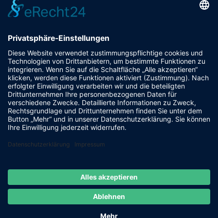
absenden
=
14 + 6
HAMBURG IMMOBILIEN Dirk Bluhm
Ihr
Immobilienmakler in Hamburg © 2013 - 2026
www.hamburgimmobilien-bluhm.de Alle Rechte
vorbehalten!
Büro Hamburg: Lademannbogen 21-23
, 22339
Hamburg, Tel.: 040-950653232
Youtube Kanal
facebook
Instagram
Stadtteile
Datenschutz
Impressum
Kontakt