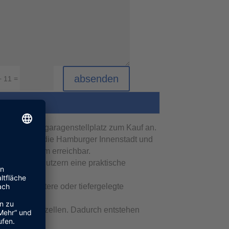
absenden
=
+ 11
epflegten Tiefgaragenstellplatz zum Kauf an.
erbindung in die Hamburger Innenstadt und
d sind bequem erreichbar.
h steht den Nutzern eine praktische
rch auch breitere oder tiefergelegte
tag.
te Garagenparzellen. Dadurch entstehen