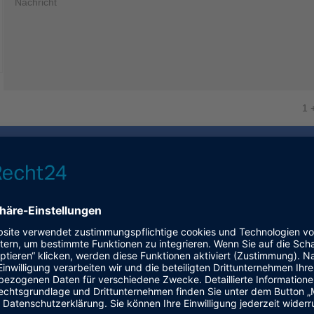
1 
Poppenbüttel, im Karl-Lippert- Stieg, bieten wir Ihnen einen g
e Infrastruktur: Der S-Bahnhof Poppenbüttel (direkte S-Bahn-V
tertal-Einkaufszentrum befinden sich in unmittelbarer Nähe un
en und bietet eine großzügige Anzahl an Stellplätzen. Zusätzlic
r Verfügung.
r eine breite, gut befahrbare Zufahrt mit elektrischem Tor, wodu
nnen. Dies sorgt für eine besonders komfortable Nutzung im All
e Aufteilung in einzelne, durch stabile Gitterelemente getrenn
 die zusätzlichen Schutz und Privatsphäre bieten.