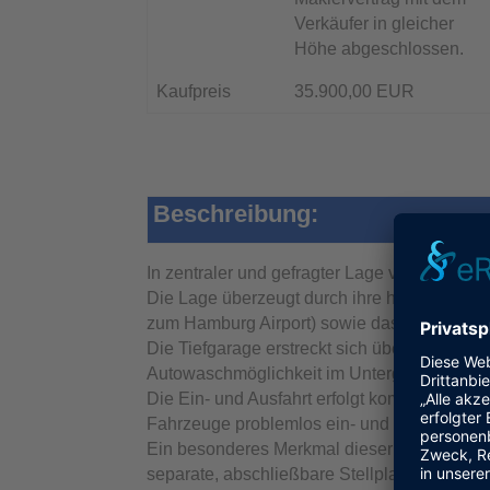
Verkäufer in gleicher
Höhe abgeschlossen.
Kaufpreis
35.900,00 EUR
Beschreibung:
In zentraler und gefragter Lage von Hamburg-
Die Lage überzeugt durch ihre hervorragend
zum Hamburg Airport) sowie das beliebte Als
Die Tiefgarage erstreckt sich über drei Eben
Autowaschmöglichkeit im Untergeschoss zu
Die Ein- und Ausfahrt erfolgt komfortabel übe
Fahrzeuge problemlos ein- und ausfahren kö
Ein besonderes Merkmal dieser Anlage ist di
separate, abschließbare Stellplatzbereiche,