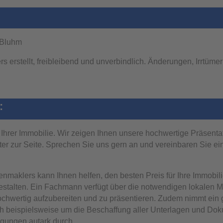
 Bluhm
 erstellt, freibleibend und unverbindlich. Änderungen, Irrtüm
:
rt Ihrer Immobilie. Wir zeigen Ihnen unsere hochwertige Präsent
er zur Seite. Sprechen Sie uns gern an und vereinbaren Sie e
nmaklers kann Ihnen helfen, den besten Preis für Ihre Immobil
estalten. Ein Fachmann verfügt über die notwendigen lokalen 
hwertig aufzubereiten und zu präsentieren. Zudem nimmt ein g
h beispielsweise um die Beschaffung aller Unterlagen und Doku
igungen autark durch.