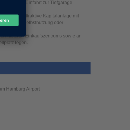
e auch die Einfahrt zur Tiefgarage
bietet eine attraktive Kapitalanlage mit
ne zeitnahe Selbstnutzung oder
en Alstertal-Einkaufszentrums sowie an
llplatz legen.
zum Hamburg Airport