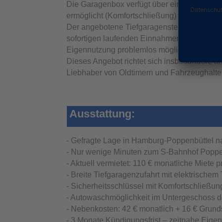
Die Garagenbox verfügt über einen eigenen 
ermöglicht (Komfortschließung) und somit ei
Der angebotene Tiefgaragenstellplatz ist derz
sofortigen laufenden Einnahmen. Es bestehe
Eigennutzung problemlos möglich ist.
Dieses Angebot richtet sich insbesondere 
Liebhaber von Oldtimern und Fahrzeughalter,
Ausstattung:
- Gefragte Lage in Hamburg-Poppenbüttel na
- Nur wenige Minuten zum S-Bahnhof Poppen
- Aktuell vermietet: 110 € monatliche Miete pr
- Breite Tiefgaragenzufahrt mit elektrischem
- Sicherheitsschlüssel mit Komfortschließu
- Autowaschmöglichkeit im Untergeschoss d
- Nebenkosten: 42 € monatlich + 16 € Grundst
- 3 Monate Kündigungsfrist – zeitnahe Eige