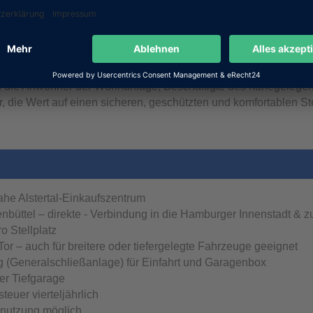
Sicherheitsschlüssel, der im Rahmen einer Generalschließanlag
ne einfache und sichere Nutzung gewährleistet.
eit vermietet und erzielt eine monatliche Miete von 110 €. Dies 
n die üblichen Kündigungsfristen von drei Monaten, sodass ei
an die Anwohner der Wohnanlage, Beschäftigte des nahegelegen
 die Wert auf einen sicheren, geschützten und komfortablen Ste
he Alstertal-Einkaufszentrum
büttel – direkte - Verbindung in die Hamburger Innenstadt & 
o Stellplatz
 Tor – auch für breitere oder tiefergelegte Fahrzeuge geeignet
ng (Generalschließanlage) für Einfahrt und Garagenbox
er Tiefgarage
euer vierteljährlich
nnutzung möglich